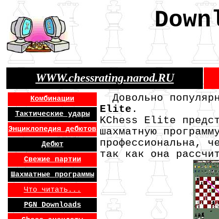
Down
WWW.chessrating.narod.RU
Довольно популярн
Комбинации
Elite
.
Тактические удары
KChess Elite предс
Энциклопедия дебютов
шахматную программ
профессиональна, ч
Дебют
так как она рассчи
Свежие партии
Шахматные программы
Что читать...
PGN Downloads