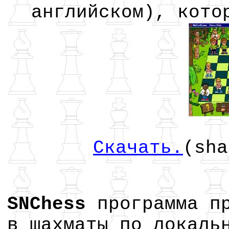
английском), кото
Скачать.
(sha
SNChess
программа пр
в шахматы по локаль