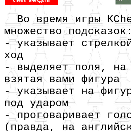
Chess анекдоты
Во время игры KChe
множество подсказок
- указывает стрелко
ход
- выделяет поля, на
взятая вами фигура
- указывает на фигу
под ударом
- проговаривает гол
(правда, на английс