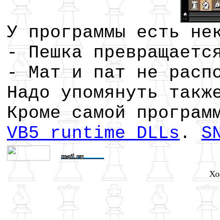
У программы есть не
- Пешка превращаетс
- Мат и пат не расп
Надо упомянуть такж
Кроме самой програм
VB5 runtime DLLs
.
S
Хо